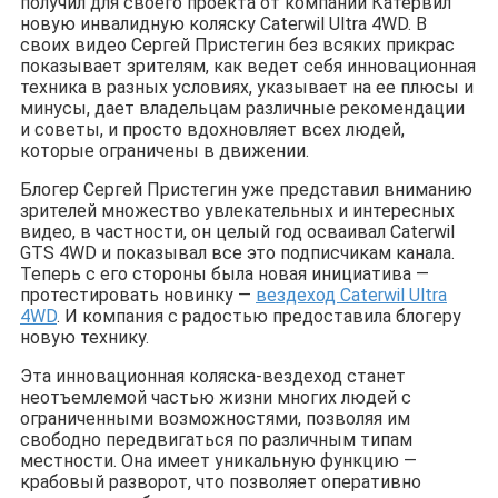
получил для своего проекта от компании Катервил
новую инвалидную коляску Caterwil Ultra 4WD. В
своих видео Сергей Пристегин без всяких прикрас
показывает зрителям, как ведет себя инновационная
техника в разных условиях, указывает на ее плюсы и
минусы, дает владельцам различные рекомендации
и советы, и просто вдохновляет всех людей,
которые ограничены в движении.
Блогер Сергей Пристегин уже представил вниманию
зрителей множество увлекательных и интересных
видео, в частности, он целый год осваивал Caterwil
GTS 4WD и показывал все это подписчикам канала.
Теперь с его стороны была новая инициатива —
протестировать новинку —
вездеход Caterwil Ultra
4WD
. И компания с радостью предоставила блогеру
новую технику.
Эта инновационная коляска-вездеход станет
неотъемлемой частью жизни многих людей с
ограниченными возможностями, позволяя им
свободно передвигаться по различным типам
местности. Она имеет уникальную функцию —
крабовый разворот, что позволяет оперативно