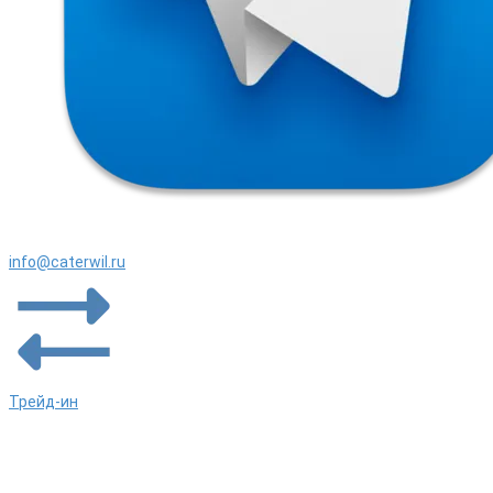
info@caterwil.ru
Трейд-ин