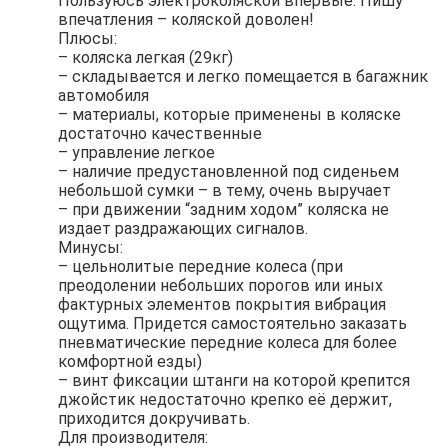
Пользуюсь электроколяской впервые. Пишу
впечатления – коляской доволен!
Плюсы:
– коляска легкая (29кг)
– складывается и легко помещается в багажник
автомобиля
– материалы, которые применены в коляске
достаточно качественные
– управление легкое
– наличие предустановленной под сиденьем
небольшой сумки – в тему, очень выручает
– при движении “задним ходом” коляска не
издает раздражающих сигналов.
Минусы:
– цельнолитые передние колеса (при
преодолении небольших порогов или иных
фактурных элементов покрытия вибрация
ощутима. Придется самостоятельно заказать
пневматические передние колеса для более
комфортной езды)
– винт фиксации штанги на которой крепится
джойстик недостаточно крепко её держит,
приходится докручивать.
Для производителя: