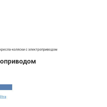
 кресла-коляски с электроприводом
роприводом
ltra