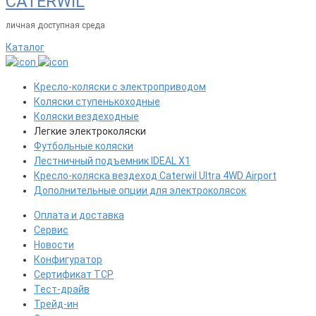
CATERWIL
личная доступная среда
Каталог
Кресло-коляски с электроприводом
Коляски ступенькоходные
Коляски вездеходные
Легкие электроколяски
Футбольные коляски
Лестничный подъемник IDEAL X1
Кресло-коляска вездеход Caterwil Ultra 4WD Airport
Дополнительные опции для электроколясок
Оплата и доставка
Сервис
Новости
Конфигуратор
Сертификат ТСР
Тест-драйв
Трейд-ин