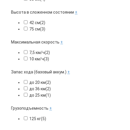
Высота в сложенном состоянии
+
42 см
(2)
75 см
(3)
Максимальная скорость
+
7,5 км/ч
(2)
10 км/ч
(3)
Запас хода (базовый аккум.)
+
до 20 км
(2)
до 36 км
(2)
до 25 км
(1)
Грузоподъемность
+
125 кг
(5)