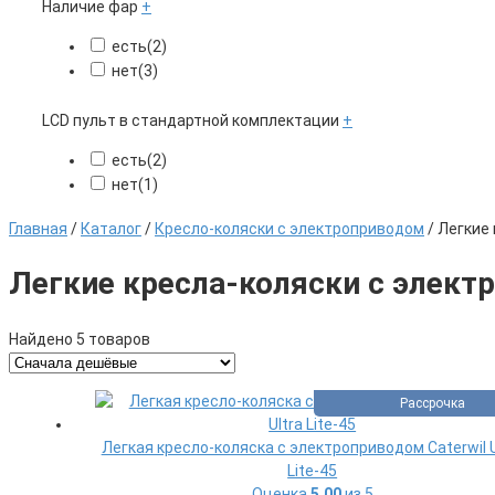
Наличие фар
+
есть
(2)
нет
(3)
LCD пульт в стандартной комплектации
+
есть
(2)
нет
(1)
Главная
/
Каталог
/
Кресло-коляски с электроприводом
/ Легкие
Легкие кресла-коляски с элект
Найдено 5 товаров
Рассрочка
Легкая кресло-коляска с электроприводом Caterwil U
Lite-45
Оценка
5.00
из 5