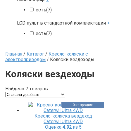
есть
(7)
LCD пульт в стандартной комплектации
+
есть
(7)
Главная
/
Каталог
/
Кресло-коляски с
электроприводом
/ Коляски вездеходы
Коляски вездеходы
Найдено 7 товаров
Хит продаж
Кресло-коляска вездеход
Caterwil Ultra 4WD
Оценка
4.92
из 5