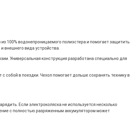
ен из 100% водонепроницаемого полиэстера и помогает защитить
 и внешнего вида устройства.
озии. Универсальная конструкция разработана специально для
т с собой в поездки. Чехол помогает дольше сохранять технику в
рядить. Если электроколяска не используется несколько
анение с полностью разряженным аккумулятором может