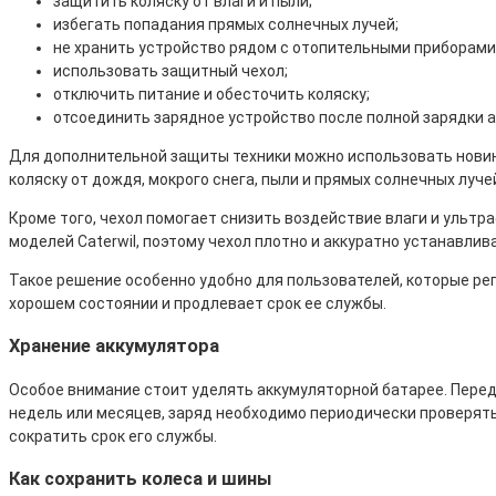
защитить коляску от влаги и пыли;
избегать попадания прямых солнечных лучей;
не хранить устройство рядом с отопительными приборами
использовать защитный чехол;
отключить питание и обесточить коляску;
отсоединить зарядное устройство после полной зарядки 
Для дополнительной защиты техники можно использовать новинк
коляску от дождя, мокрого снега, пыли и прямых солнечных луче
Кроме того, чехол помогает снизить воздействие влаги и ульт
моделей Caterwil, поэтому чехол плотно и аккуратно устанавлив
Такое решение особенно удобно для пользователей, которые регу
хорошем состоянии и продлевает срок ее службы.
Хранение аккумулятора
Особое внимание стоит уделять аккумуляторной батарее. Пере
недель или месяцев, заряд необходимо периодически проверят
сократить срок его службы.
Как сохранить колеса и шины