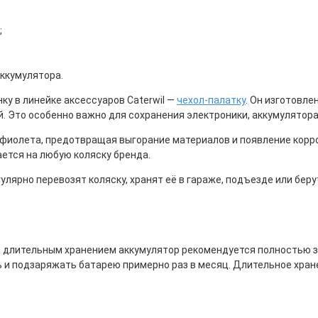
;
аккумулятора.
у в линейке аксессуаров Caterwil —
чехол-палатку
. Он изготовл
й. Это особенно важно для сохранения электроники, аккумулятора
рафиолета, предотвращая выгорание материалов и появление корр
ается на любую коляску бренда.
лярно перевозят коляску, хранят её в гараже, подъезде или беру
д длительным хранением аккумулятор рекомендуется полностью за
ь и подзаряжать батарею примерно раз в месяц. Длительное хр