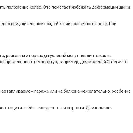
ять положение колес. Это помогает избежать деформации шин и
бенно при длительном воздействии солнечного света. При
а, реагенты и перепады условий могут повлиять как на
о определенных температур, например, для моделей Caterwil от
 неотапливаемом гараже или на балконе нежелательно, особенно
но защитить её от конденсата и сырости. Длительное