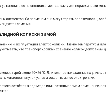
о установить ее на специальную подложку или периодически мен
вых элементов. Со временем они могут терять эластичность, осо
мендуется заменить.
алидной коляски зимой
нению и эксплуатации электроколяски. Низкие температуры, влаг
 учитывать, что транспортировка и хранение колясок допустимы д
емпературой около 20–26 °C. Длительное нахождение на улице, в
ть конденсат внутри узлов и ускорять износ электроники.
оляска остаётся в подъезде или неотапливаемом помещении, важ
ентов.