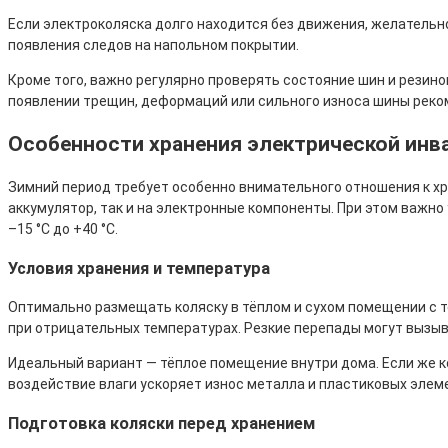
Если электроколяска долго находится без движения, желательн
появления следов на напольном покрытии.
Кроме того, важно регулярно проверять состояние шин и резино
появлении трещин, деформаций или сильного износа шины реко
Особенности хранения электрической инв
Зимний период требует особенно внимательного отношения к хра
аккумулятор, так и на электронные компоненты. При этом важно
–15 °C до +40 °C.
Условия хранения и температура
Оптимально размещать коляску в тёплом и сухом помещении с т
при отрицательных температурах. Резкие перепады могут вызыва
Идеальный вариант — тёплое помещение внутри дома. Если же к
воздействие влаги ускоряет износ металла и пластиковых элем
Подготовка коляски перед хранением