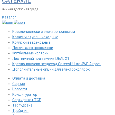
CATERWIL
личная доступная среда
Каталог
Кресло-коляски с электроприводом
Коляски ступенькоходные
Коляски вездеходные
Легкие электроколяски
Футбольные коляски
Лестничный подъемник IDEAL X1
Кресло-коляска вездеход Caterwil Ultra 4WD Airport
Дополнительные опции для электроколясок
Оплата и доставка
Сервис
Новости
Конфигуратор
Сертификат ТСР
Тест-драйв
Трейд-ин