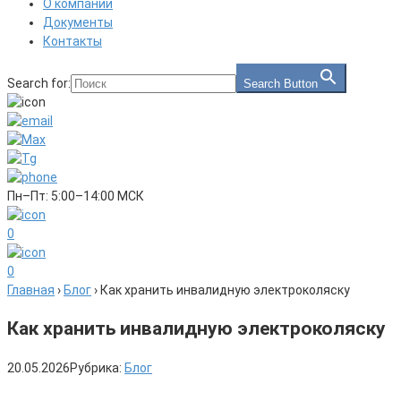
О компании
Документы
Контакты
Search for:
Search Button
Пн–Пт: 5:00–14:00 МСК
0
0
Главная
›
Блог
›
Как хранить инвалидную электроколяску
Как хранить инвалидную электроколяску
20.05.2026
Рубрика:
Блог