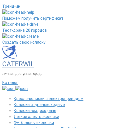
Трейд-ин
Поможем получить сертификат
Тест-драйв 20 городов
Создать свою коляску
CATERWIL
личная доступная среда
Каталог
Кресло-коляски с электроприводом
Коляски ступенькоходные
Коляски вездеходные
Легкие электроколяски
Футбольные коляски