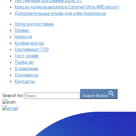
Лестничный подъемник IDEAL X1
Кресло-коляска вездеход Caterwil Ultra 4WD Airport
Дополнительные опции для электроколясок
Оплата и доставка
Сервис
Новости
Конфигуратор
Сертификат ТСР
Тест-драйв
Трейд-ин
О компании
Документы
Контакты
Search for:
Search Button