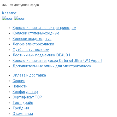
личная доступная среда
Каталог
Кресло-коляски с электроприводом
Коляски ступенькоходные
Коляски вездеходные
Легкие электроколяски
Футбольные коляски
Лестничный подъемник IDEAL X1
Кресло-коляска вездеход Caterwil Ultra 4WD Airport
Дополнительные опции для электроколясок
Оплата и доставка
Сервис
Новости
Конфигуратор
Сертификат ТСР
Тест-драйв
Трейд-ин
О компании