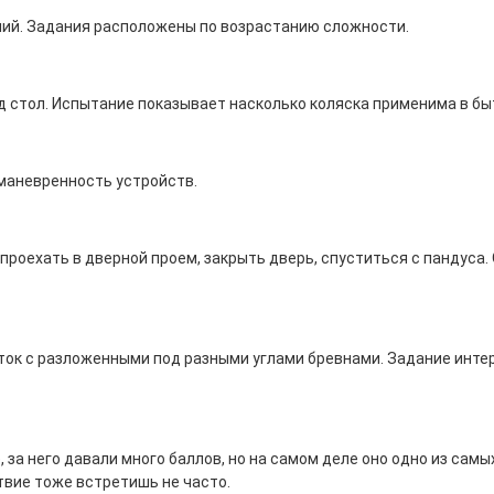
аний. Задания расположены по возрастанию сложности.
д стол. Испытание показывает насколько коляска применима в бы
маневренность устройств.
, проехать в дверной проем, закрыть дверь, спуститься с пандуса
ок с разложенными под разными углами бревнами. Задание интере
 за него давали много баллов, но на самом деле оно одно из сам
ствие тоже встретишь не часто.