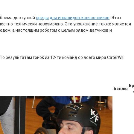
роблема доступной
среды для инвалидов-колясочников
. Этот
семестно технически невозможно. Это упражнение также является
ходом, а настоящим роботом с целым рядом датчиков и
о результатам гонок из 12-ти команд со всего мира CaterWil
Вр
Баллы