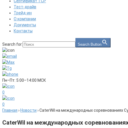
Сертификат ТСР
Тест-драйв
Трейд-ин
О компании
Документы
Контакты
Search for:
Search Button
Пн–Пт: 5:00–14:00 МСК
0
0
Главная
›
Новости
›
CaterWil на международных соревнованиях Cy
CaterWil на международных соревнованиях