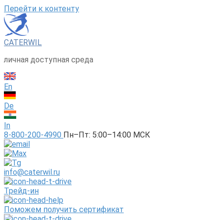
Перейти к контенту
CATERWIL
личная доступная среда
En
De
In
8-800-200-4990
Пн–Пт: 5:00–14:00 МСК
info@caterwil.ru
Трейд-ин
Поможем получить сертификат