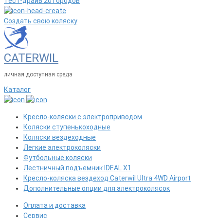
Тест-драйв 20 городов
Создать свою коляску
CATERWIL
личная доступная среда
Каталог
Кресло-коляски с электроприводом
Коляски ступенькоходные
Коляски вездеходные
Легкие электроколяски
Футбольные коляски
Лестничный подъемник IDEAL X1
Кресло-коляска вездеход Caterwil Ultra 4WD Airport
Дополнительные опции для электроколясок
Оплата и доставка
Сервис