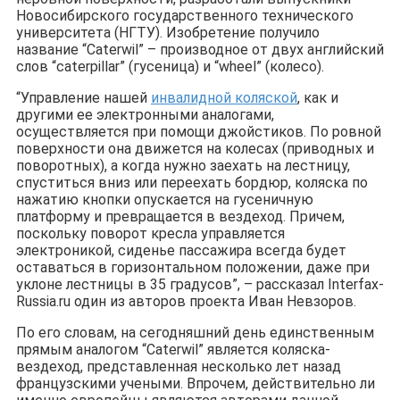
Новосибирского государственного технического
университета (НГТУ). Изобретение получило
название “Caterwil” – производное от двух английский
слов “caterpillar” (гусеница) и “wheel” (колесо).
“Управление нашей
инвалидной коляской
, как и
другими ее электронными аналогами,
осуществляется при помощи джойстиков. По ровной
поверхности она движется на колесах (приводных и
поворотных), а когда нужно заехать на лестницу,
спуститься вниз или переехать бордюр, коляска по
нажатию кнопки опускается на гусеничную
платформу и превращается в вездеход. Причем,
поскольку поворот кресла управляется
электроникой, сиденье пассажира всегда будет
оставаться в горизонтальном положении, даже при
уклоне лестницы в 35 градусов”, – рассказал Interfax-
Russia.ru один из авторов проекта Иван Невзоров.
По его словам, на сегодняшний день единственным
прямым аналогом “Caterwil” является коляска-
вездеход, представленная несколько лет назад
французскими учеными. Впрочем, действительно ли