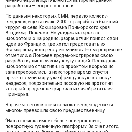
именно европейцы являются авторами данной
разработки – вопрос спорный.
По данным некоторых СМИ, первую коляску-
вездеход еще вначале 2000-х разработал бывший
хирург из села Кокшаровка Приморского края
Владимир Локсеев. Не увидев интереса к
изобретению на родине, разработчик привез свои
идеи во Францию, где хотел представить их
Всемирному конгрессу инвалидов. Но мероприятие
отметили, а Локсеев продемонстрировал свою
разработку лишь узкому кругу людей. Последние
изобретение отметили, но проектом всерьез не
заинтересовались, а некоторое время спустя
презентовали миру уже французскую коляску-
вездеход, подозрительно похожую на прототип,
который продемонстрировал им изобретать из
Приморья.
Впрочем, сегодняшняя коляска-вездеход уже во
многом превзошла свою предшественницу.
“Наша коляска имеет более совершенную,
поворотную гусеничную платформу. За счет этого,
она, во-первых, более устойчива на неровной