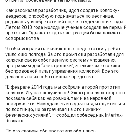
отметил собеседник Interfax-Russia.ru.
Как рассказал разработчик, идея создать коляску-
вездеход, способную подниматься по лестнице,
родилась у изобретателей еще в студенческие годы.
Летом 2013 года молодые ученые создали ее первый
прототип. Однако тогда конструкция была далека от
совершенства.
Чтобы исправить выявленные недостатки у ребят
ушло еще полгода. За это время они разработали для
коляски свою собственную систему управления,
программы для “электроники”, а также изготовили
беспроводной пульт управления коляской. Все это
делалось на их собственные средства.
“В феврале 2014 года мы собрали второй прототип
коляски. И у нас получилось! Электроколяска хорошо
показала себя как на ровной, так и на неровной
поверхности. Нам удалось и подняться, и спуститься
по лестнице, не затрачивая на это никаких
физических усилий”, – сообщил собеседник Interfax-
Russia.ru.
По его словам, оба прототипа обошлись