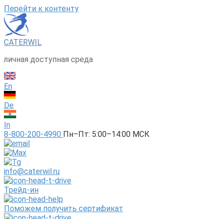
Перейти к контенту
CATERWIL
личная доступная среда
En
De
In
8-800-200-4990
Пн–Пт: 5:00–14:00 МСК
info@caterwil.ru
Трейд-ин
Поможем получить сертификат