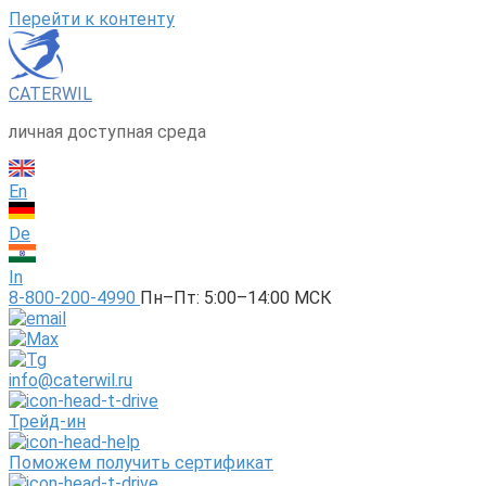
Перейти к контенту
CATERWIL
личная доступная среда
En
De
In
8-800-200-4990
Пн–Пт: 5:00–14:00 МСК
info@caterwil.ru
Трейд-ин
Поможем получить сертификат