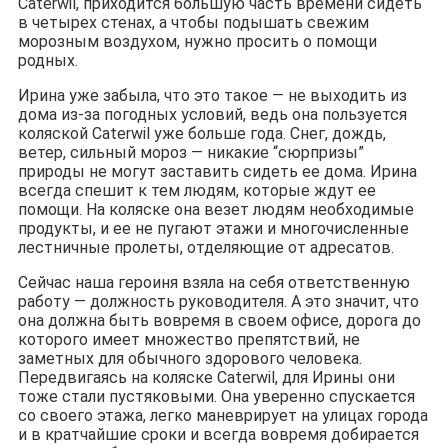
Caterwil, приходится большую часть времени сидеть
в четырех стенах, а чтобы подышать свежим
морозным воздухом, нужно просить о помощи
родных.
Ирина уже забыла, что это такое — не выходить из
дома из-за погодных условий, ведь она пользуется
коляской Caterwil уже больше года. Снег, дождь,
ветер, сильный мороз — никакие “сюрпризы”
природы не могут заставить сидеть ее дома. Ирина
всегда спешит к тем людям, которые ждут ее
помощи. На коляске она везет людям необходимые
продукты, и ее не пугают этажи и многочисленные
лестничные пролеты, отделяющие от адресатов.
Сейчас наша героиня взяла на себя ответственную
работу — должность руководителя. А это значит, что
она должна быть вовремя в своем офисе, дорога до
которого имеет множество препятствий, не
заметных для обычного здорового человека.
Передвигаясь на коляске Caterwil, для Ирины они
тоже стали пустяковыми. Она уверенно спускается
со своего этажа, легко маневрирует на улицах города
и в кратчайшие сроки и всегда вовремя добирается