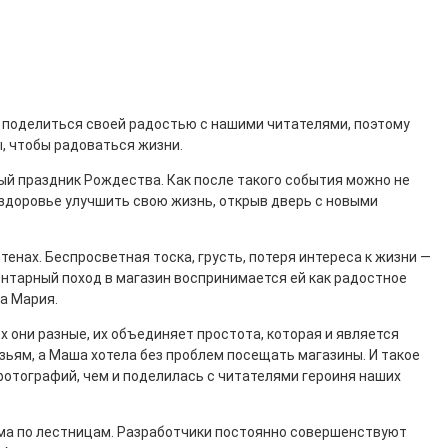
т поделиться своей радостью с нашими читателями, поэтому
, чтобы радоваться жизни.
ый праздник Рождества. Как после такого события можно не
в здоровье улучшить свою жизнь, открыв дверь с новыми
тенах. Беспросветная тоска, грусть, потеря интереса к жизни —
ентарный поход в магазин воспринимается ей как радостное
на Мария.
х они разные, их объединяет простота, которая и является
узьям, а Маша хотела без проблем посещать магазины. И такое
фотографий, чем и поделилась с читателями героиня наших
ема по лестницам. Разработчики постоянно совершенствуют