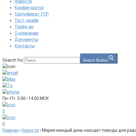
Новости
Конфигуратор
Сертификат ТСР
Тест-драйв
Трейд-ин
О компании
Документы
Контакты
Search for:
Search Button
Пн–Пт: 5:00–14:00 МСК
0
0
Главная
›
Новости
›
Мария каждый день находит поводы для рад