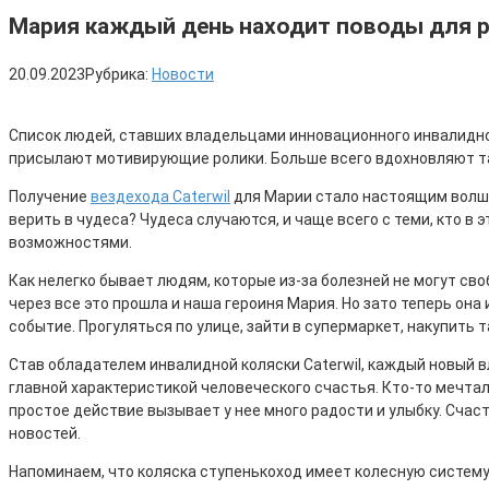
Мария каждый день находит поводы для 
20.09.2023
Рубрика:
Новости
Список людей, ставших владельцами инновационного инвалидног
присылают мотивирующие ролики. Больше всего вдохновляют та
Получение
вездехода Caterwil
для Марии стало настоящим волшеб
верить в чудеса? Чудеса случаются, и чаще всего с теми, кто в
возможностями.
Как нелегко бывает людям, которые из-за болезней не могут сво
через все это прошла и наша героиня Мария. Но зато теперь он
событие. Прогуляться по улице, зайти в супермаркет, накупить 
Став обладателем инвалидной коляски Caterwil, каждый новый вл
главной характеристикой человеческого счастья. Кто-то мечтал
простое действие вызывает у нее много радости и улыбку. Сча
новостей.
Напоминаем, что коляска ступенькоход имеет колесную систем