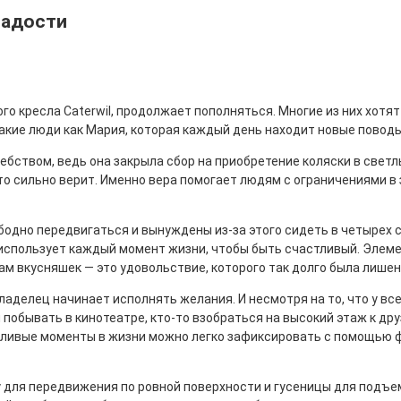
радости
о кресла Caterwil, продолжает пополняться. Многие из них хотя
кие люди как Мария, которая каждый день находит новые поводы
ством, ведь она закрыла сбор на приобретение коляски в светл
 это сильно верит. Именно вера помогает людям с ограничениями 
бодно передвигаться и вынуждены из-за этого сидеть в четырех с
а использует каждый момент жизни, чтобы быть счастливый. Элем
там вкусняшек — это удовольствие, которого так долго была лише
аделец начинает исполнять желания. И несмотря на то, что у все
 побывать в кинотеатре, кто-то взобраться на высокий этаж к др
стливые моменты в жизни можно легко зафиксировать с помощью 
у для передвижения по ровной поверхности и гусеницы для подъ