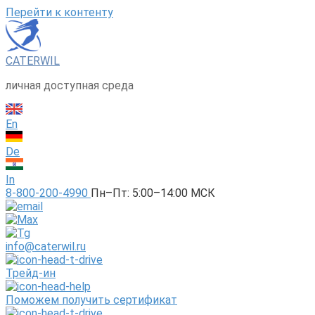
Перейти к контенту
CATERWIL
личная доступная среда
En
De
In
8-800-200-4990
Пн–Пт: 5:00–14:00 МСК
info@caterwil.ru
Трейд-ин
Поможем получить сертификат