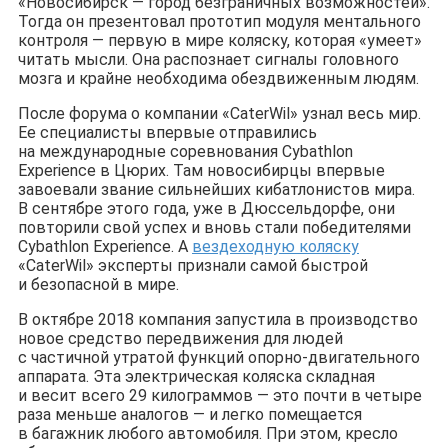
«Новосибирск — город безграничных возможностей».
Тогда он презентовал прототип модуля ментального
контроля — первую в мире коляску, которая «умеет»
читать мысли. Она распознает сигналы головного
мозга и крайне необходима обездвиженным людям.
После форума о компании «CaterWil» узнал весь мир.
Ее специалисты впервые отправились
на международные соревнования Cybathlon
Experience в Цюрих. Там новосибирцы впервые
завоевали звание сильнейших кибатлонистов мира.
В сентябре этого года, уже в Дюссельдорфе, они
повторили свой успех и вновь стали победителями
Cybathlon Experience. А
вездеходную коляску
«CaterWil» эксперты признали самой быстрой
и безопасной в мире.
В октябре 2018 компания запустила в производство
новое средство передвижения для людей
с частичной утратой функций опорно-двигательного
аппарата. Эта электрическая коляска складная
и весит всего 29 килограммов — это почти в четыре
раза меньше аналогов — и легко помещается
в багажник любого автомобиля. При этом, кресло