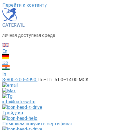
Перейти к контенту
CATERWIL
личная доступная среда
En
De
In
8-800-200-4990
Пн–Пт: 5:00–14:00 МСК
info@caterwil.ru
Трейд-ин
Поможем получить сертификат