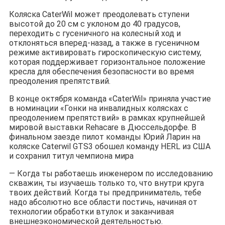
Коляска CaterWil может преодолевать ступени
высотой до 20 см с уклоном до 40 градусов,
переходить с гусеничного на колесный ход и
отклоняться вперед-назад, а также в гусеничном
режиме активировать гироскопическую систему,
которая поддерживает горизонтальное положение
кресла для обеспечения безопасности во время
преодоления препятствий.
В конце октября команда «CaterWil» приняла участие
в номинации «Гонки на инвалидных колясках с
преодолением препятствий» в рамках крупнейшей
мировой выставки Rehacare в Дюссельдорфе. В
финальном заезде пилот команды Юрий Ларин на
коляске Caterwil GTS3 обошел команду HERL из США
и сохранил титул чемпиона мира
— Когда ты работаешь инженером по исследованию
скважин, ты изучаешь только то, что внутри круга
твоих действий. Когда ты предприниматель, тебе
надо абсолютно все области постичь, начиная от
технологии обработки втулок и заканчивая
внешнеэкономической деятельностью.