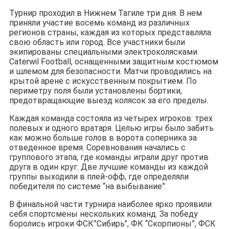
Турнир проходил в Нижнем Тагиле три дня. В нем
приняли участие восемь команд из различных
регионов страны, каждая из которых представляла
свою область или город. Все участники были
экипированы специальными электроколясками
Caterwil Football, оснащенными защитным костюмом
и шлемом для безопасности. Матчи проводились на
крытой арене с искусственным покрытием. По
периметру поля были установлены бортики,
предотвращающие выезд колясок за его пределы.
Каждая команда состояла из четырех игроков: трех
полевых и одного вратаря. Целью игры было забить
как можно больше голов в ворота соперника за
отведенное время. Соревнования начались с
группового этапа, где команды играли друг против
друга в один круг. Две лучшие команды из каждой
группы выходили в плей-офф, где определяли
победителя по системе “на выбывание”.
В финальной части турнира наиболее ярко проявили
себя спортсмены нескольких команд. За победу
боролись игроки ФСК”Сибирь”, ФК “Скорпионы”, ФСК