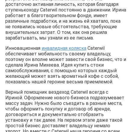
достаточно активная личность, которая благодаря
ступенькоходу Caterwil постоянно в движении. Ирина
работает в благотворительном фонде, имеет
различные подработки, и на жизнь ей хватало, пока
не появились новые обстоятельства, требующие
внушительных затрат. О том, как она решила
зарабатывать, мы узнали из ее письма.
Инновационная
инвалидная коляска
Caterwil
обеспечивает мобильность своему владельцу,
поэтому он вполне может завести свой бизнес, что и
сделала Ирина Михеева. Идея купить стоки
самообслуживания, с помощью которых каждый
желающий может взять ароматный кофе с собой,
показалась нашей героине весьма приемлемой.
Верный помощник вездеход Caterwil всегда с
Ириной. Оформление нового бизнеса подразумевает
массу задач. Нужно было съездить в разные места,
чтобы оформить покупку и договор об аренде,
договориться и документально отобразить
установку и так далее. На первом этапе даже такой
простой бизнес доставляет владельцу немало
хлопот. Но вместе с Caterwil наша героиня со всем