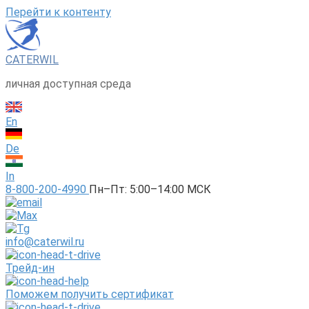
Перейти к контенту
CATERWIL
личная доступная среда
En
De
In
8-800-200-4990
Пн–Пт: 5:00–14:00 МСК
info@caterwil.ru
Трейд-ин
Поможем получить сертификат