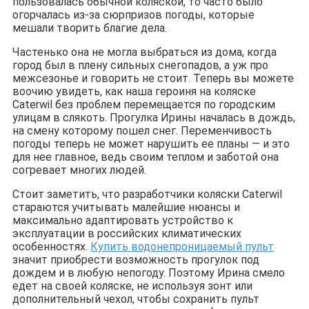
пользовалась обычной коляской, то часто было
огорчалась из-за сюрпризов погоды, которые
мешали творить благие дела.
Частенько она не могла выбраться из дома, когда
город был в плену сильных снегопадов, а уж про
межсезонье и говорить не стоит. Теперь вы можете
воочию увидеть, как наша героиня на коляске
Caterwil без проблем перемещается по городским
улицам в слякоть. Прогулка Ирины началась в дождь,
на смену которому пошел снег. Переменчивость
погоды теперь не может нарушить ее планы — и это
для нее главное, ведь своим теплом и заботой она
согревает многих людей.
Стоит заметить, что разработчики коляски Caterwil
стараются учитывать малейшие нюансы и
максимально адаптировать устройство к
эксплуатации в российских климатических
особенностях.
Купить водонепроницаемый пульт
значит приобрести возможность прогулок под
дождем и в любую непогоду. Поэтому Ирина смело
едет на своей коляске, не используя зонт или
дополнительный чехол, чтобы сохранить пульт