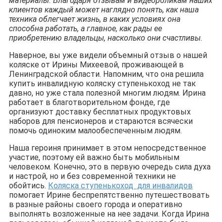
материалы. Благодаря отзывам и видеороликам наших
клиентов каждый может наглядно понять, как наша
техника облегчает жизнь, в каких условиях она
способна работать, а главное, как рады ее
приобретению владельцы, насколько они счастливы.
Наверное, вы уже видели объемный отзыв о нашей
коляске от Ирины Михеевой, проживающей в
Ленинградской области. Напомним, что она решила
купить инвалидную коляску ступенькоход не так
давно, но уже стала полезной многим людям. Ирина
работает в благотворительном фонде, где
организуют доставку бесплатных продуктовых
наборов для пенсионеров и стараются всячески
помочь одиноким малообеспеченным людям.
Наша героиня принимает в этом непосредственное
участие, поэтому ей важно быть мобильным
человеком. Конечно, это в первую очередь сила духа
и настрой, но и без современной техники не
обойтись.
Коляска ступенькоход для инвалидов
помогает Ирине беспрепятственно путешествовать
в разные районы своего города и оперативно
выполнять возложенные на нее задачи. Когда Ирина