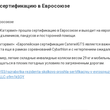
 сертификацию в Евросоюзе
Катэрвил» прошла сертификацию в Евросоюзе и выходит на европе
одъемников, пандусов и посторонней помощи.
атэрвил»: «Европейская сертификация CaterwilGTS является важ
та еще в рамках соревнований Cybathlon и с нетерпением ожидал
мер, легкие складные инвалидные коляски весом 29 кг и мобиль
щаться в плохих погодных условиях по загрязненным дорогам.
/03/razrabotka-rezidenta-skolkovo-proshla-sertifikaciyu-v-evrosoyu
ELLC-o9m1kSQY