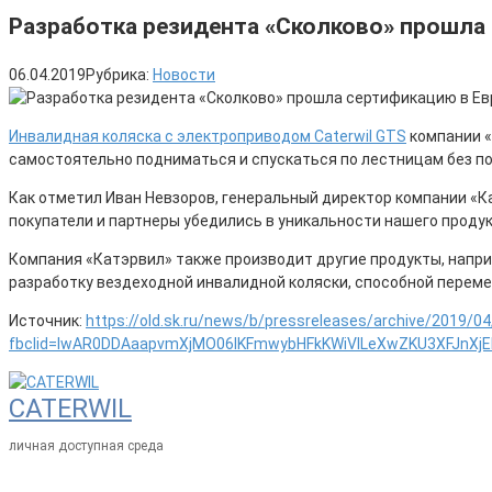
Разработка резидента «Сколково» прошла
06.04.2019
Рубрика:
Новости
Инвалидная коляска с электроприводом Caterwil GTS
компании «
самостоятельно подниматься и спускаться по лестницам без п
Как отметил Иван Невзоров, генеральный директор компании «К
покупатели и партнеры убедились в уникальности нашего продук
Компания «Катэрвил» также производит другие продукты, напри
разработку вездеходной инвалидной коляски, способной переме
Источник:
https://old.sk.ru/news/b/pressreleases/archive/2019/04
fbclid=IwAR0DDAaapvmXjMO06IKFmwybHFkKWiVILeXwZKU3XFJnXj
CATERWIL
личная доступная среда