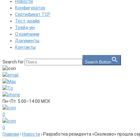
Новости
Конфигуратор
Сертификат ТСР
Тест-драйв
Трейд-ин
О компании
Документы
Контакты
Search for:
Search Button
Пн–Пт: 5:00–14:00 МСК
0
0
Главная
›
Новости
›
Разработка резидента «Сколково» прошла с