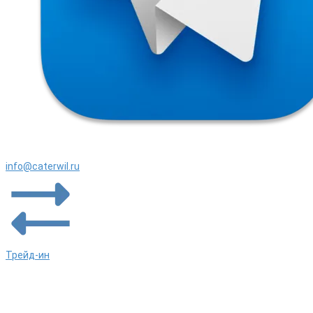
info@caterwil.ru
Трейд-ин