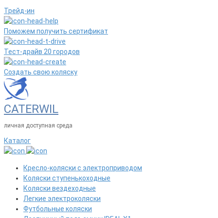
Трейд-ин
Поможем получить сертификат
Тест-драйв 20 городов
Создать свою коляску
CATERWIL
личная доступная среда
Каталог
Кресло-коляски с электроприводом
Коляски ступенькоходные
Коляски вездеходные
Легкие электроколяски
Футбольные коляски