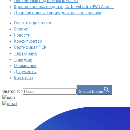
Лестничный подъемник IDEAL X1
Кресло-коляска вездеход Caterwil Ultra 4WD Airport
Дополнительные опции для электроколясок
Оплата и доставка
Сервис
Новости
Конфигуратор
Сертификат ТСР
Тест-драйв
Трейд-ин
О компании
Документы
Контакты
Search for:
Search Button