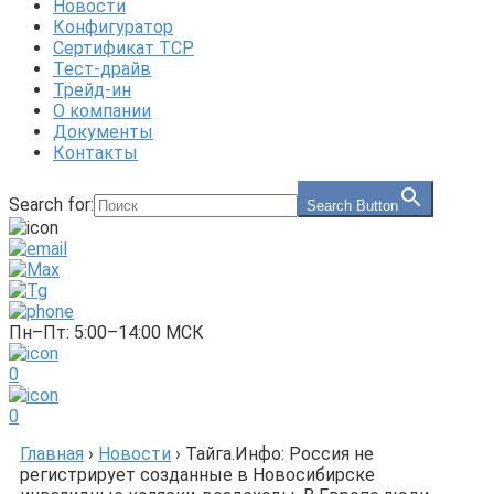
Новости
Конфигуратор
Сертификат ТСР
Тест-драйв
Трейд-ин
О компании
Документы
Контакты
Search for:
Search Button
Пн–Пт: 5:00–14:00 МСК
0
0
Главная
›
Новости
›
Тайга.Инфо: Россия не
регистрирует созданные в Новосибирске