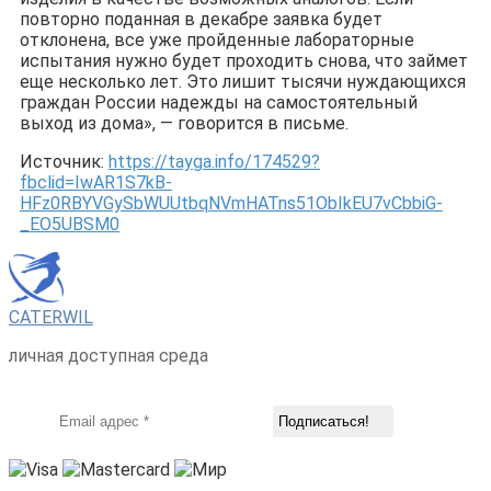
повторно поданная в декабре заявка будет
отклонена, все уже пройденные лабораторные
испытания нужно будет проходить снова, что займет
еще несколько лет. Это лишит тысячи нуждающихся
граждан России надежды на самостоятельный
выход из дома», — говорится в письме.
Источник:
https://tayga.info/174529?
fbclid=IwAR1S7kB-
HFz0RBYVGySbWUUtbqNVmHATns51ObIkEU7vCbbiG-
_EO5UBSM0
CATERWIL
личная доступная среда