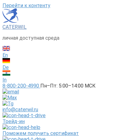
Перейти к контенту
CATERWIL
личная доступная среда
En
De
In
8-800-200-4990
Пн–Пт: 5:00–14:00 МСК
info@caterwil.ru
Трейд-ин
Поможем получить сертификат