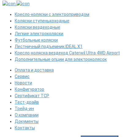
Кресло-коляски с электроприводом
Коляски ступенькоходные
Коляски вездеходные
Легкие электроколяски
Футбольные коляски
Лестничный подъемник IDEAL X1
Кресло-коляска вездеход Caterwil Ultra 4WD Airport
Дополнительные опции для электроколясок
Оплата и доставка
Сервис
Новости
Конфигуратор
Сертификат ТСР
Тест-драйв
Трейд-ин
О компании
Документы
Контакты