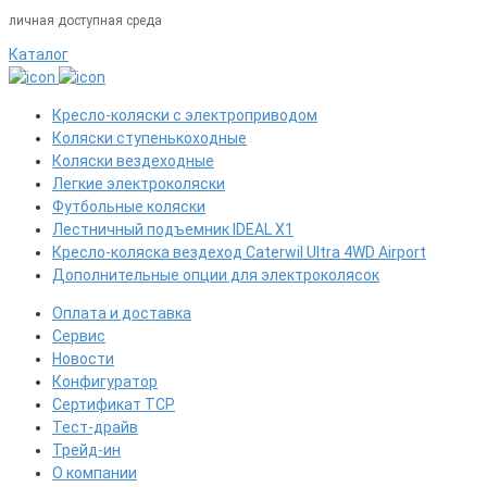
личная доступная среда
Каталог
Кресло-коляски с электроприводом
Коляски ступенькоходные
Коляски вездеходные
Легкие электроколяски
Футбольные коляски
Лестничный подъемник IDEAL X1
Кресло-коляска вездеход Caterwil Ultra 4WD Airport
Дополнительные опции для электроколясок
Оплата и доставка
Сервис
Новости
Конфигуратор
Сертификат ТСР
Тест-драйв
Трейд-ин
О компании