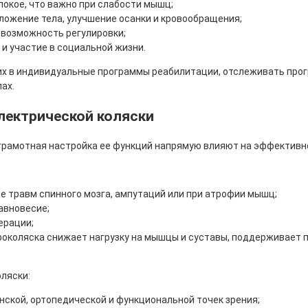
покое, что важно при слабости мышц;
ожение тела, улучшение осанки и кровообращения;
 возможность регулировки;
и участие в социальной жизни.
х в индивидуальные программы реабилитации, отслеживать прогр
ах.
лектрической коляски
 грамотная настройка ее функций напрямую влияют на эффективн
 травм спинного мозга, ампутаций или при атрофии мышц;
авновесие;
ерации;
роколяска снижает нагрузку на мышцы и суставы, поддерживает 
ляски:
ской, ортопедической и функциональной точек зрения;