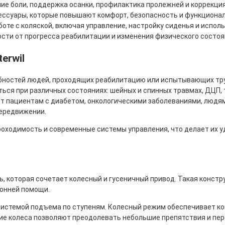
ние боли, поддержка осанки, профилактика пролежней и коррекци
ессуары, которые повышают комфорт, безопасность и функциона
оте с коляской, включая управление, настройку сиденья и испол
ости от прогресса реабилитации и изменения физического состоя
erwil
ебностей людей, проходящих реабилитацию или испытывающих тр
ться при различных состояниях: шейных и спинных травмах, ДЦП,
ют пациентам с диабетом, онкологическими заболеваниями, людя
передвижении.
оходимость и современные системы управления, что делает их уд
, которая сочетает колесный и гусеничный привод. Такая констр
ронней помощи.
истемой подъема по ступеням. Колесный режим обеспечивает ко
ие колеса позволяют преодолевать небольшие препятствия и пер