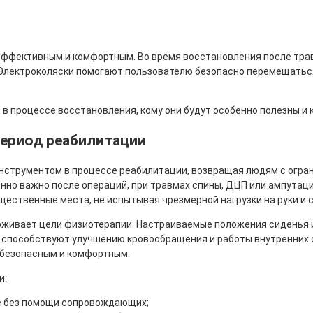
ффективным и комфортным. Во время восстановления после трав
Электроколяски помогают пользователю безопасно перемещаться 
 в процессе восстановления, кому они будут особенно полезны и
период реабилитации
струментом в процессе реабилитации, возвращая людям с огран
енно важно после операций, при травмах спины, ДЦП или ампутац
щественные места, не испытывая чрезмерной нагрузки на руки и с
рживает цели физиотерапии. Настраиваемые положения сиденья и
способствуют улучшению кровообращения и работы внутренних о
 безопасным и комфортным.
и:
е без помощи сопровождающих;