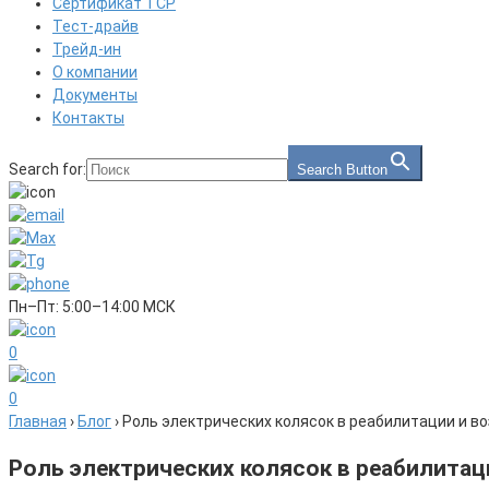
Сертификат ТСР
Тест-драйв
Трейд-ин
О компании
Документы
Контакты
Search for:
Search Button
Пн–Пт: 5:00–14:00 МСК
0
0
Главная
›
Блог
›
Роль электрических колясок в реабилитации и в
Роль электрических колясок в реабилитац