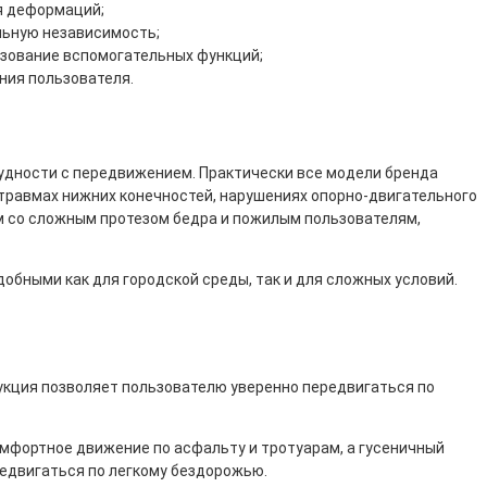
я деформаций;
льную независимость;
ьзование вспомогательных функций;
ния пользователя.
удности с передвижением. Практически все модели бренда
 травмах нижних конечностей, нарушениях опорно-двигательного
м со сложным протезом бедра и пожилым пользователям,
обными как для городской среды, так и для сложных условий.
укция позволяет пользователю уверенно передвигаться по
мфортное движение по асфальту и тротуарам, а гусеничный
едвигаться по легкому бездорожью.