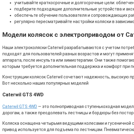
учитывайте краткосрочные и долгосрочные цели: облегче
подберите подходящие дополнительные устройства и акс
обеспечьте обучение пользователя и сопровождающих раб
регулярно пересматривайте настройки коляски в зависим
Модели колясок с электроприводом от Cat
Наши электроколяски Caterwil разрабатываются с учетом потр
подходят для пользователей разных возрастов и могут применя
аппарата, после инсульта или химиотерапии. Они также помога
которым требуется дополнительная поддержка и комфорт при 
Конструкции колясок Caterwil сочетают надежность, высокую пр
Вот несколько наших популярных моделей
Caterwil GTS 4WD
Caterwil GTS 4WD
— это полноприводная ступенькоходная модель
дорогам, а также преодолевать лестницы и бордюры без посто
Коляска оснащена четырьмя ведущими колесами и гусеничной с
привод используется для подъема по лестницам. Пневматическ