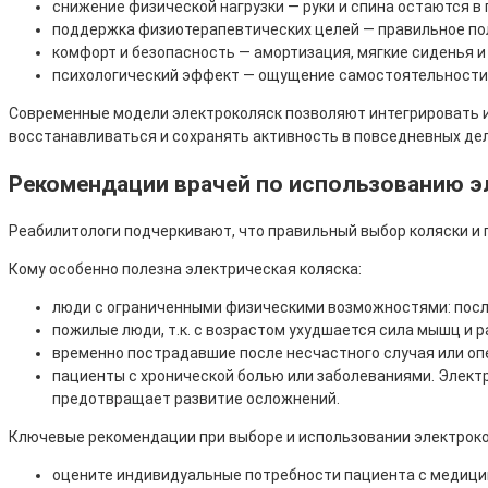
снижение физической нагрузки — руки и спина остаются в 
поддержка физиотерапевтических целей — правильное пол
комфорт и безопасность — амортизация, мягкие сиденья и
психологический эффект — ощущение самостоятельности 
Современные модели электроколяск позволяют интегрировать и
восстанавливаться и сохранять активность в повседневных дел
Рекомендации врачей по использованию э
Реабилитологи подчеркивают, что правильный выбор коляски и
Кому особенно полезна электрическая коляска:
люди с ограниченными физическими возможностями: после
пожилые люди, т.к. с возрастом ухудшается сила мышц и р
временно пострадавшие после несчастного случая или оп
пациенты с хронической болью или заболеваниями. Элект
предотвращает развитие осложнений.
Ключевые рекомендации при выборе и использовании электроко
оцените индивидуальные потребности пациента с медицин