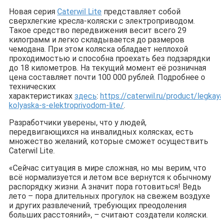
Новая серия
Caterwil Lite
представляет собой
сверхлегкие кресла-коляски с электроприводом.
Такое средство передвижения весит всего 29
килограмм и легко складывается до размеров
чемодана. При этом коляска обладает неплохой
проходимостью и способна проехать без подзарядки
до 18 километров. На текущий момент её розничная
цена составляет почти 100 000 рублей. Подробнее о
технических
характеристиках
здесь
:
https://caterwil.ru/product/legkay
kolyaska-s-elektroprivodom-lite/
.
Разработчики уверены, что у людей,
передвигающихся на инвалидных колясках, есть
множество желаний, которые сможет осуществить
Caterwil Lite.
«Сейчас ситуация в мире сложная, но мы верим, что
всё нормализуется и летом все вернутся к обычному
распорядку жизни. А значит пора готовиться! Ведь
лето – пора длительных прогулок на свежем воздухе
и других развлечений, требующих преодоления
больших расстояний», – считают создатели коляски.