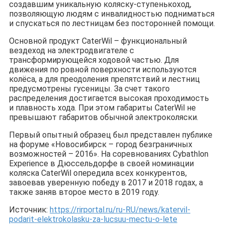
создавшим уникальную коляску-ступенькоход,
позволяющую людям с инвалидностью подниматься
и спускаться по лестницам без посторонней помощи.
Основной продукт CaterWil – функциональный
вездеход на электродвигателе с
трансформирующейся ходовой частью. Для
движения по ровной поверхности используются
колёса, а для преодоления препятствий и лестниц
предусмотрены гусеницы. За счет такого
распределения достигается высокая проходимость
и плавность хода. При этом габариты CaterWil не
превышают габаритов обычной электроколяски.
Первый опытный образец был представлен публике
на форуме «Новосибирск – город безграничных
возможностей – 2016». На соревнованиях Cybathlon
Experience в Дюссельдорфе в своей номинации
коляска CaterWil опередила всех конкурентов,
завоевав уверенную победу в 2017 и 2018 годах, а
также заняв второе место в 2019 году.
Источник:
https://rirportal.ru/ru-RU/news/katervil-
podarit-elektrokolasku-za-lucsuu-mectu-o-lete