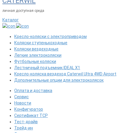
CATERWIL
личная доступная среда
Каталог
Кресло-коляски с электроприводом
Коляски ступенькоходные
Коляски вездеходные
Легкие электроколяски
Футбольные коляски
Лестничный подъемник IDEAL X1
Кресло-коляска вездеход Caterwil Ultra 4WD Airport
Дополнительные опции для электроколясок
Оплата и доставка
Сервис
Новости
Конфигуратор
Сертификат ТСР
Тест-драйв
Трейд-ин