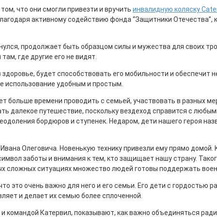
том, что они смогли привезти и вручить
инвалидную коляску Cate
благодаря активному содействию фонда “Защитники Отечества”,
кнулся, продолжает быть образцом силы и мужества для своих трои
ам, где другие его не видят.
 в здоровье, будет способствовать его мобильности и обеспечит
ее использование удобным и простым.
т больше времени проводить с семьей, участвовать в разных мер
ать далекое путешествие, поскольку вездеход справится с любым
еодоления бордюров и ступенек. Недаром, дети нашего героя наз
и Ивана Олеговича. Новенькую технику привезли ему прямо домой
 символ заботы и внимания к тем, кто защищает нашу страну. Тако
мых сложных ситуациях множество людей готовы поддержать воен
что это очень важно для него и его семьи. Его дети с гордостью 
вляет и делает их семью более сплоченной.
 командой Катервил, показывают, как важно объединяться ради 