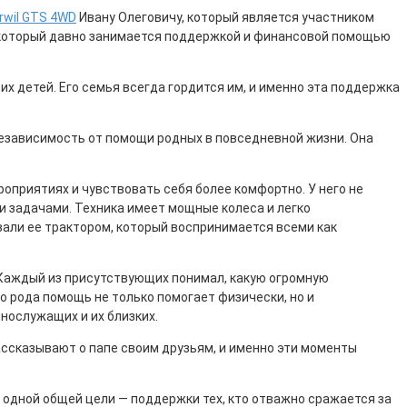
rwil GTS 4WD
Ивану Олеговичу, который является участником
 который давно занимается поддержкой и финансовой помощью
х детей. Его семья всегда гордится им, и именно эта поддержка
 независимость от помощи родных в повседневной жизни. Она
оприятиях и чувствовать себя более комфортно. У него не
и задачами. Техника имеет мощные колеса и легко
вали ее трактором, который воспринимается всеми как
. Каждый из присутствующих понимал, какую огромную
го рода помощь не только помогает физически, но и
нослужащих и их близких.
рассказывают о папе своим друзьям, и именно эти моменты
одной общей цели — поддержки тех, кто отважно сражается за