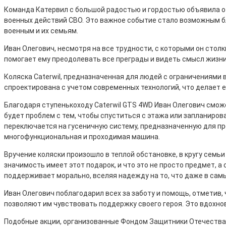
Команда Катервил с большой радостью и гордостью объявила о 
военных действий СВО. Это важное событие стало возможным 
военным и их семьям.
Иван Олегович, несмотря на все трудности, с которыми он стол
помогает ему преодолевать все преграды и видеть смысл жизни т
Коляска Caterwil, предназначенная для людей с ограничениями
спроектирована с учетом современных технологий, что делает 
Благодаря ступенькоходу Caterwil GTS 4WD Иван Олегович сможе
будет проблем с тем, чтобы спуститься с этажа или запланиров
переключается на гусеничную систему, предназначенную для пр
многофункциональная и проходимая машина.
Вручение коляски произошло в теплой обстановке, в кругу семь
значимость имеет этот подарок, и что это не просто предмет, а
поддерживает морально, вселяя надежду на то, что даже в са
Иван Олегович поблагодарил всех за заботу и помощь, отметив, 
позволяют им чувствовать поддержку своего героя. Это вдохно
Подобные акции, организованные Фондом Защитники Отечества и