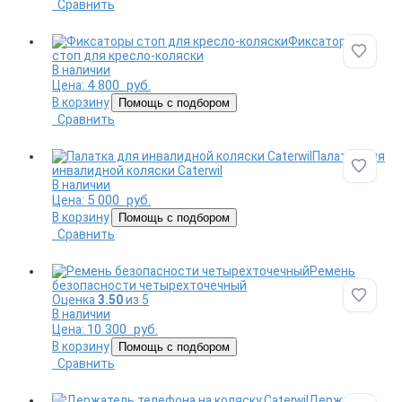
Сравнить
Фиксаторы
стоп для кресло-коляски
Добави
В наличии
4 800
руб.
Цена:
В корзину
Помощь с подбором
Сравнить
Палатка для
инвалидной коляски Caterwil
Добави
В наличии
5 000
руб.
Цена:
В корзину
Помощь с подбором
Сравнить
Ремень
безопасности четырехточечный
Оценка
3.50
из 5
Добави
В наличии
10 300
руб.
Цена:
В корзину
Помощь с подбором
Сравнить
Держатель