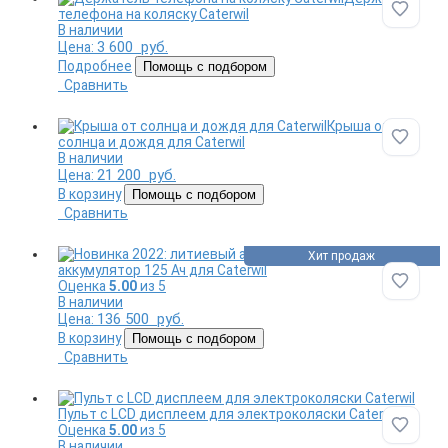
телефона на коляску Caterwil
Добави
В наличии
3 600
руб.
Цена:
Подробнее
Помощь с подбором
Сравнить
Крыша от
солнца и дождя для Caterwil
Добави
В наличии
21 200
руб.
Цена:
В корзину
Помощь с подбором
Сравнить
Литиевый
Хит продаж
аккумулятор 125 Ач для Caterwil
Оценка
5.00
из 5
Добави
В наличии
136 500
руб.
Цена:
В корзину
Помощь с подбором
Сравнить
Пульт с LCD дисплеем для электроколяски Caterwil
Оценка
5.00
из 5
Добави
В наличии