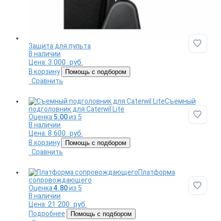
Защита для пульта
Добави
В наличии
3 000
руб.
Цена:
В корзину
Помощь с подбором
Сравнить
Съемный
подголовник для Caterwil Lite
Оценка
5.00
из 5
Добави
В наличии
8 600
руб.
Цена:
В корзину
Помощь с подбором
Сравнить
Платформа
сопровождающего
Оценка
4.80
из 5
Добави
В наличии
21 200
руб.
Цена:
Подробнее
Помощь с подбором