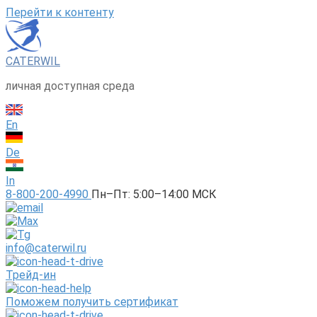
Перейти к контенту
CATERWIL
личная доступная среда
En
De
In
8-800-200-4990
Пн–Пт: 5:00–14:00 МСК
info@caterwil.ru
Трейд-ин
Поможем получить сертификат