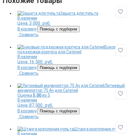
Похожие товары
Защита для пульта
Добави
В наличии
3 000
руб.
Цена:
В корзину
Помощь с подбором
Сравнить
Боковые
поддержки корпуса для Caterwil
Добави
В наличии
16 500
руб.
Цена:
В корзину
Помощь с подбором
Сравнить
Литиевый
аккумулятор 75 Ач для Caterwil
Оценка
5.00
из 5
Добави
В наличии
87 500
руб.
Цена:
В корзину
Помощь с подбором
Сравнить
Штанга крепления пульта
Добави
В наличии