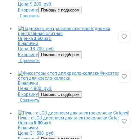
9 200
руб.
Цена:
В корзину
Помощь с подбором
Сравнить
Подножка
центральная слитная
Оценка
3.50
из 5
Добави
В наличии
18 700
руб.
Цена:
В корзину
Помощь с подбором
Сравнить
Фиксаторы
стоп для кресло-коляски
Добави
В наличии
4 800
руб.
Цена:
В корзину
Помощь с подбором
Сравнить
Пульт с LCD дисплеем для электроколяски Caterwil
Оценка
5.00
из 5
Добави
В наличии
31 500
руб.
Цена:
В корзину