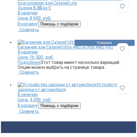
подголовник для Caterwil Lite
Оценка
5.00
из 5
Добави
В наличии
8 600
руб.
Цена:
В корзину
Помощь с подбором
Сравнить
Новинка
Багажник для Caterwil Ultra 4WD и Ultra 4WD PRO
Добави
В наличии
16 500
руб.
Цена:
Подробнее
Этот товар имеет несколько вариаций.
Опции можно выбрать на странице товара.
Сравнить
Устройство
зарядки от автомобиля
Добави
В наличии
4 200
руб.
Цена:
В корзину
Помощь с подбором
Сравнить